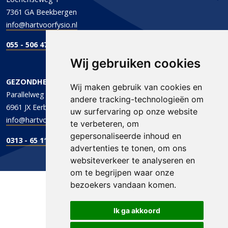
7361 GA Beekbergen
info@hartvoorfysio.nl
055 - 506 47 47
Wij gebruiken cookies
GEZONDHEIDSCENTRUM DE PARALLEL
Wij maken gebruik van cookies en
Parallelweg 1
andere tracking-technologieën om
6961 JX Eerbeek
uw surfervaring op onze website
info@hartvoorfysio.nl
te verbeteren, om
gepersonaliseerde inhoud en
0313 - 65 11 96
advertenties te tonen, om ons
websiteverkeer te analyseren en
om te begrijpen waar onze
bezoekers vandaan komen.
Ik ga akkoord