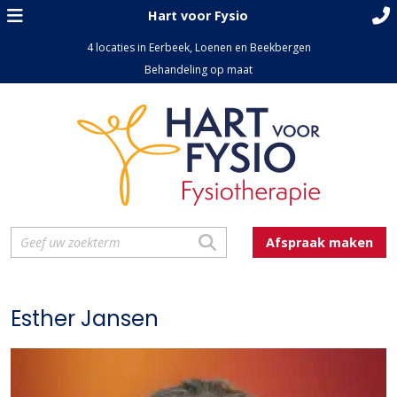
Hart voor Fysio
4 locaties in Eerbeek, Loenen en Beekbergen
Behandeling op maat
Afspraak maken
Esther Jansen