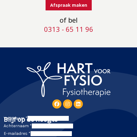
Afspraak maken
of bel
0313 - 65 11 96
Blijf op de hoogte
Voornaam *
Achternaam *
E-mailadres *