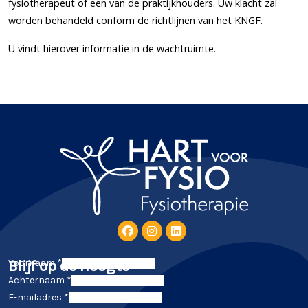
fysiotherapeut of een van de praktijkhouders. Uw klacht zal
worden behandeld conform de richtlijnen van het KNGF.
U vindt hierover informatie in de wachtruimte.
Blijf op de hoogte
Voornaam *
Achternaam *
E-mailadres *