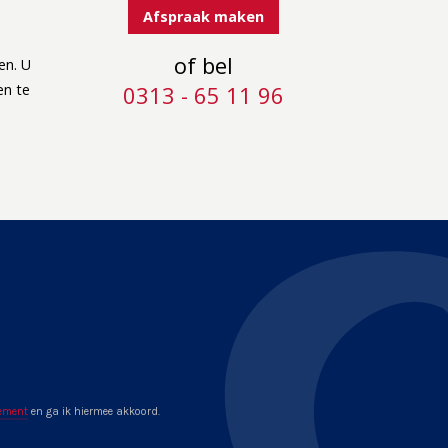
Afspraak maken
of bel
en. U
en te
0313 - 65 11 96
lement
en ga ik hiermee akkoord.