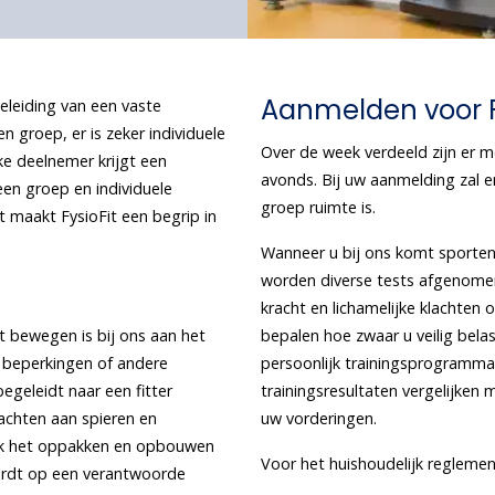
Aanmelden voor F
eleiding van een vaste
en groep, er is zeker individuele
Over de week verdeeld zijn er m
ke deelnemer krijgt een
avonds. Bij uw aanmelding zal 
een groep en individuele
groep ruimte is.
 maakt FysioFit een begrip in
Wanneer u bij ons komt sporten,
worden diverse tests afgenome
kracht en lichamelijke klachten o
t bewegen is bij ons aan het
bepalen hoe zwaar u veilig bela
e) beperkingen of andere
persoonlijk trainingsprogramma
egeleidt naar een fitter
trainingsresultaten vergelijken
achten aan spieren en
uw vorderingen.
Ook het oppakken en opbouwen
Voor het huishoudelijk reglemen
wordt op een verantwoorde