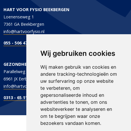
HART VOOR FYSIO BEEKBERGEN
Loenenseweg 1
7361 GA Beekbergen
info@hartvoorfysio.nl
055 - 506 47 47
Wij gebruiken cookies
GEZONDHEIDSCENTRUM DE PARALLEL
Wij maken gebruik van cookies en
Parallelweg 1
andere tracking-technologieën om
6961 JX Eerbeek
uw surfervaring op onze website
info@hartvoorfysio.nl
te verbeteren, om
gepersonaliseerde inhoud en
0313 - 65 11 96
advertenties te tonen, om ons
websiteverkeer te analyseren en
om te begrijpen waar onze
bezoekers vandaan komen.