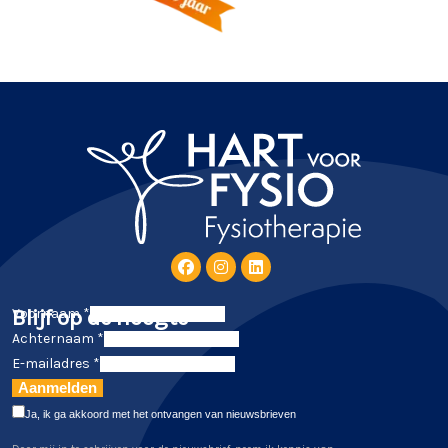
Blijf op de hoogte
Voornaam *
Achternaam *
E-mailadres *
Aanmelden
Ja, ik ga akkoord met het ontvangen van nieuwsbrieven