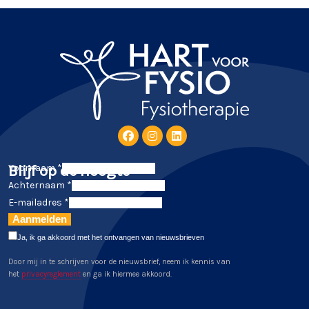
Blijf op de hoogte
Voornaam *
Achternaam *
E-mailadres *
Aanmelden
Ja, ik ga akkoord met het ontvangen van nieuwsbrieven
Door mij in te schrijven voor de nieuwsbrief, neem ik kennis van
het
privacyreglement
en ga ik hiermee akkoord.