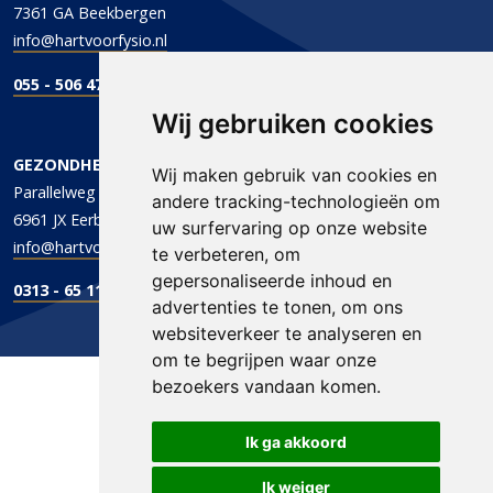
7361 GA Beekbergen
info@hartvoorfysio.nl
055 - 506 47 47
Wij gebruiken cookies
GEZONDHEIDSCENTRUM DE PARALLEL
Wij maken gebruik van cookies en
Parallelweg 1
andere tracking-technologieën om
6961 JX Eerbeek
uw surfervaring op onze website
info@hartvoorfysio.nl
te verbeteren, om
gepersonaliseerde inhoud en
0313 - 65 11 96
advertenties te tonen, om ons
websiteverkeer te analyseren en
om te begrijpen waar onze
bezoekers vandaan komen.
Ik ga akkoord
Ik weiger