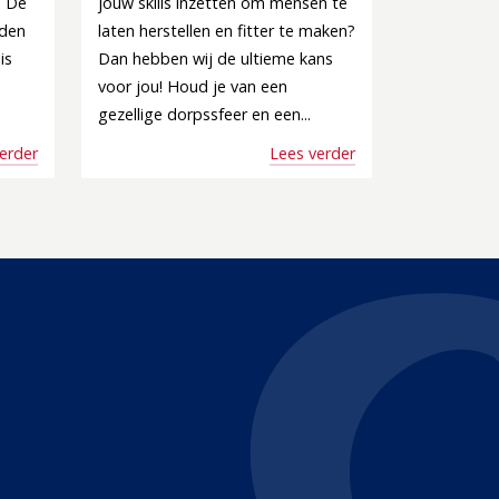
. De
jouw skills inzetten om mensen te
rden
laten herstellen en fitter te maken?
is
Dan hebben wij de ultieme kans
voor jou! Houd je van een
gezellige dorpssfeer en een...
erder
Lees verder