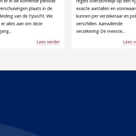
en er in de komende periode
regels overzichtelijk op een rij
erschuivingen plaats in de
exacte aantallen en voorwaa
eiding van de FysioFit. We
kunnen per verzekeraar en pol
 er alles aan om deze
verschillen. Aanvullende
ang...
verzekering De meeste...
Lees verder
Lees v