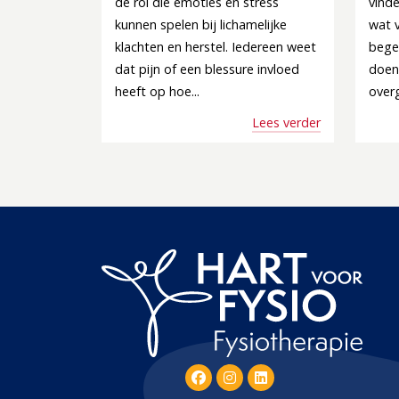
de rol die emoties en stress
vind
kunnen spelen bij lichamelijke
wat v
klachten en herstel. Iedereen weet
begel
dat pijn of een blessure invloed
doen
heeft op hoe...
overg
Lees verder